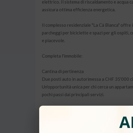
elettrico. Il sistema di riscaldamento e acqua
assicura ottima efficienza energetica.
Il complesso residenziale "La Cà Bianca" offre
parcheggi per biciclette e spazi per gli ospiti,
e piacevole.
Completa l'immobile:
Cantina di pertinenza
Due posti auto in autorimessa a CHF 35'000 c
Un'opportunità unica per chi cerca un appartam
pochi passi dai principali servizi.
Dettagli Proprietà