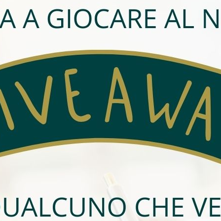
dita
Prezzo:
CHF 495'000
Bagni:
1
:
2022
censore
Porta Blindata
le elettriche