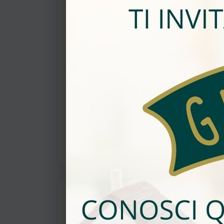
ID Interno:
6664
Azione:
Ven
Locali:
3.5
Camere:
2
2
Superficie comm.:
69.50 m
Costruzione
Dotazioni
Deposito biciclette
Lift/as
Sistema per disabili
Tapparel
Dintorni
Scuole