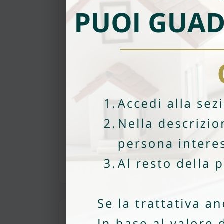
Asilo
(350.00 m)
Scuola Primaria
(2000.00 m)
Scuola Secondaria
(1900.00 m)
Servizi
Negozi
(450.00 m)
Autostrada
(2500.00 m)
Banca
(900.00 m)
Trasporti
Stazione
(1700.00 m)
Mappa