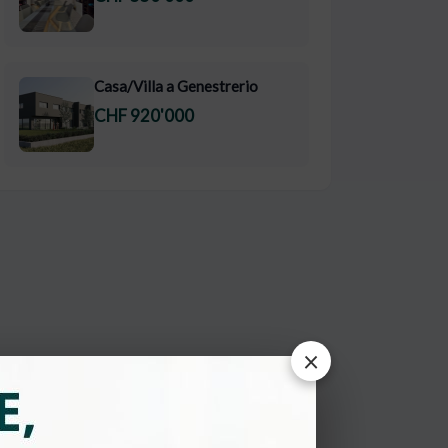
Casa/Villa a Genestrerio
CHF 920'000
×