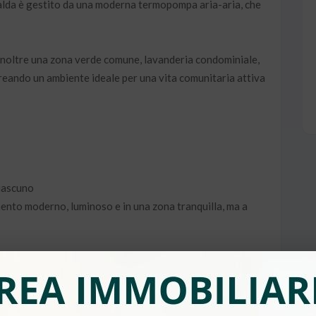
 calda è gestito da una moderna termopompa aria-aria, che
 inoltre una zona verde comune, lavanderia condominiale,
 creando un ambiente ideale per una vita comunitaria attiva
iascuno
ento moderno, luminoso e in una zona tranquilla, ma a