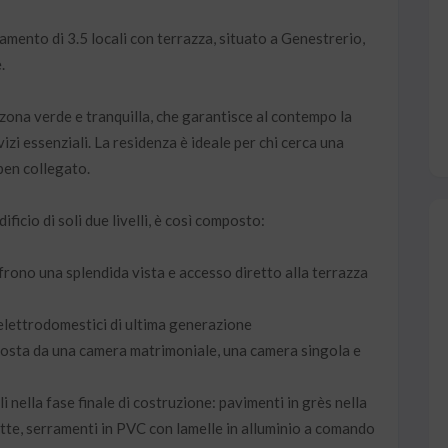
ento di 3.5 locali con terrazza, situato a Genestrerio,
.
zona verde e tranquilla, che garantisce al contempo la
vizi essenziali. La residenza è ideale per chi cerca una
ben collegato.
ificio di soli due livelli, è così composto:
ono una splendida vista e accesso diretto alla terrazza
elettrodomestici di ultima generazione
osta da una camera matrimoniale, una camera singola e
li nella fase finale di costruzione: pavimenti in grès nella
tte, serramenti in PVC con lamelle in alluminio a comando