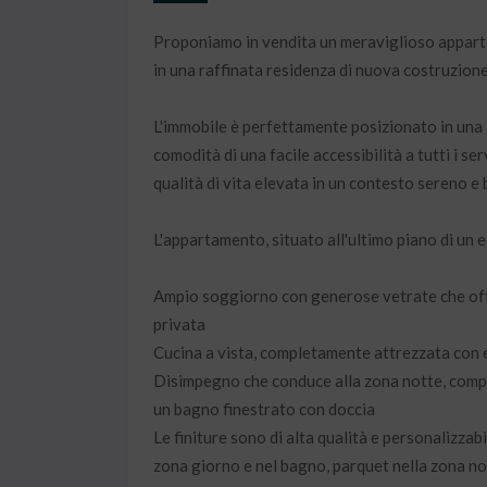
Proponiamo in vendita un meraviglioso appartam
in una raffinata residenza di nuova costruzione
L'immobile è perfettamente posizionato in una 
comodità di una facile accessibilità a tutti i ser
qualità di vita elevata in un contesto sereno e 
L'appartamento, situato all'ultimo piano di un ed
Ampio soggiorno con generose vetrate che offr
privata
Cucina a vista, completamente attrezzata con 
Disimpegno che conduce alla zona notte, comp
un bagno finestrato con doccia
Le finiture sono di alta qualità e personalizzabi
zona giorno e nel bagno, parquet nella zona no