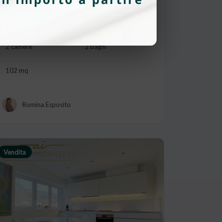
6974, Aldesago
2 camere
2 bagni
102 mq
Romina Esposito
Vendita