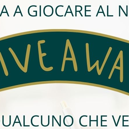
CHF 370'000
APPARTAMENTO DI 4 LOCALI
IN ZONA STRATEGICA A
BELLINZONA
6500, Bellinzona
3 camere
1 bagno
95 mq
3 posteggi