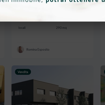
MALVAGLIA
6713, Malvaglia
locali
290 mq
Romina Esposito
Vendita