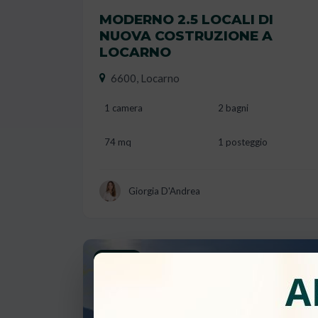
VENDUTO
MODERNO 2.5 LOCALI DI
NUOVA COSTRUZIONE A
LOCARNO
6600, Locarno
1 camera
2 bagni
74 mq
1 posteggio
Giorgia D'Andrea
Vendita