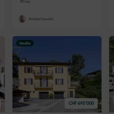
80 mq
Romina Esposito
Vendita
CHF 695'000