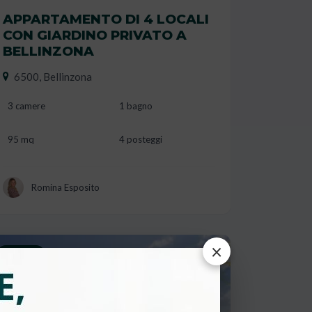
VENDUTO
APPARTAMENTO DI 4 LOCALI
CON GIARDINO PRIVATO A
BELLINZONA
6500, Bellinzona
3 camere
1 bagno
95 mq
4 posteggi
Romina Esposito
×
Vendita