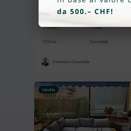
TERRAZZA A CHIASSO
6830, Chiasso
3 camere
2 bagni
122 mq
2 posteggi
Domenico Ciaramella
Vendita