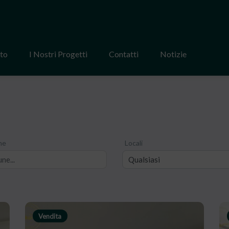
tto
I Nostri Progetti
Contatti
Notizie
ne
Locali
Vendita