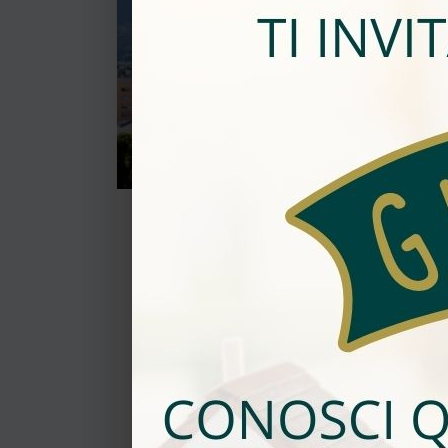
CHF 525'000
VENDUTO
MODERNO E LUMINOSO
APPARTAMENTO 2.5 LOCALI
CON TERRAZZA
6900, Lugano
1 camera
1 bagno
85 mq
1 posteggio