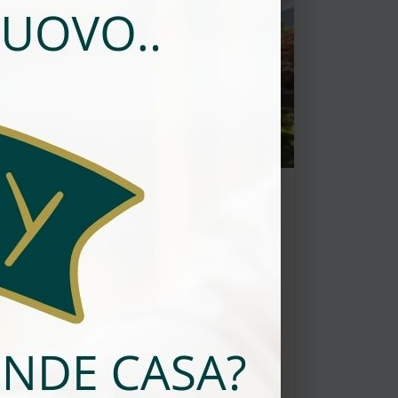
CHF 1'100'000
VENDUTO
CASA UNIFAMILIARE CON
AMPIO GIARDINO A PAMBIO
NORANCO
6915, Pambio-Noranco
5 camere
3 bagni
200 mq
6 posteggi