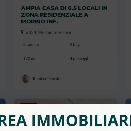
AMPIA CASA DI 6.5 LOCALI IN
ZONA RESIDENZIALE A
MORBIO INF.
6834, Morbio Inferiore
5 camere
2 bagni
170 mq
4 posteggi
Romina Esposito
Vendita