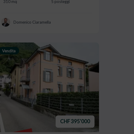
310 mq
5 posteggi
Domenico Ciaramella
Vendita
CHF 395'000