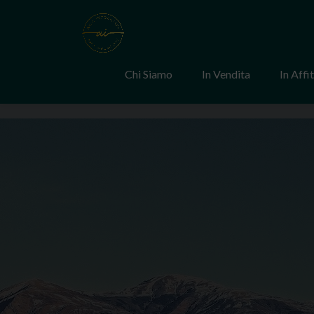
Chi Siamo
In Vendita
In Affi