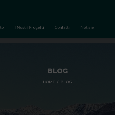
tto
I Nostri Progetti
Contatti
Notizie
BLOG
HOME
/ BLOG