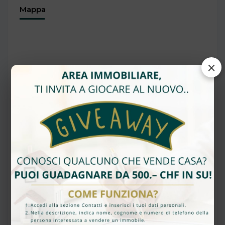
Mappa
×