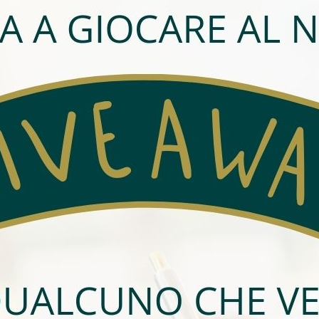
dita
Prezzo:
CHF 95'000
2
omm.:
20.00 m