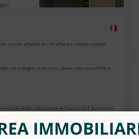
en servita, un'unità da ristrutturare situata al piano
ale con un bagno di servizio. Ideale come uso ufficio o
revisione della realizzazione del nuovo CPT del settore
denti nella città.
do piano.