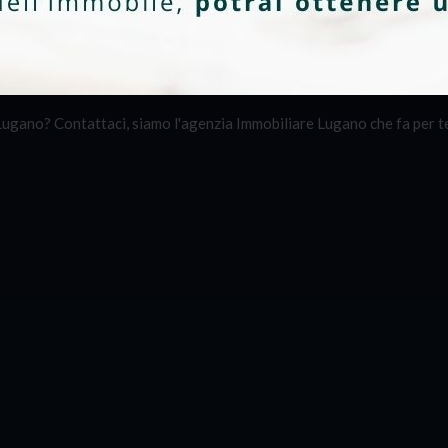
gano? Contattaci, siamo l'agenzia Immobiliare Lugano che fa per te, 