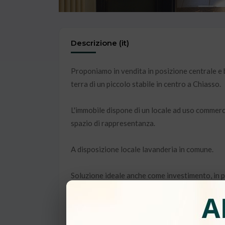
Descrizione (it)
Proponiamo in vendita in posizione centrale e b
terra di un piccolo stabile in centro a Chiasso.
L'immobile dispone di un locale ad uso commerci
spazio di rappresentanza.
A disposizione locale lavanderia in comune.
Soluzione ideale anche come investimento, in p
tessile che porterà un interessante flusso di stu
Ulteriori spazi commerciali disponibili al secon