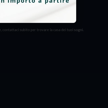
contattaci subito per trovare la casa dei tuoi sogni.