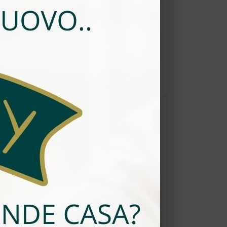
CHF 185'000
Superficie Commerciale a
Chiasso
CHF 190'000