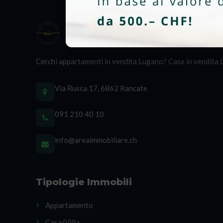
Cerchi appartamenti in vendita Lugano? Case in vendita Lu
Via Rusca 17, 6862 Rancate
091 210 40 10
info@areaimmobiliare.ch
Tipologie Immobili
Appartamento
Casa/Villa