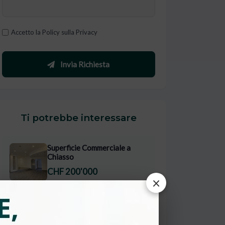
Accetto la Policy sulla Privacy
Invia Richiesta
Ti potrebbe interessare
Superficie Commerciale a
Chiasso
CHF 200'000
×
Superficie Commerciale a
Chiasso