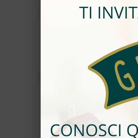
Dettagli Proprietà
ID Interno:
16813
Azione:
Ven
Locali:
1.0
Superficie c
Mappa