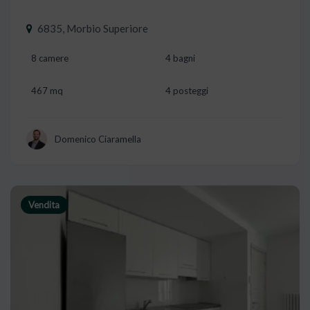
6835, Morbio Superiore
8 camere
4 bagni
467 mq
4 posteggi
Domenico Ciaramella
Vendita