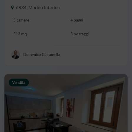
6834, Morbio Inferiore
5 camere
4 bagni
513 mq
3 posteggi
Domenico Ciaramella
Vendita