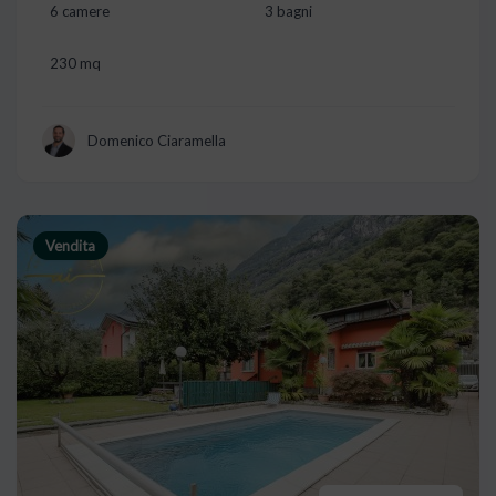
6 camere
3 bagni
230 mq
Domenico Ciaramella
Vendita