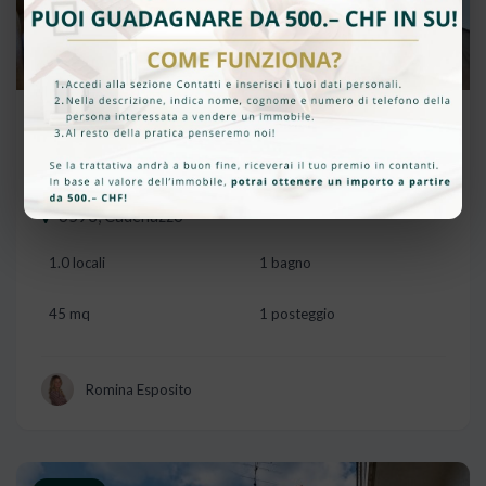
CHF 209'000
RISERVATO
MODERNO MONOLOCALE CON
GIARDINO A CADENAZZO
6593, Cadenazzo
1.0 locali
1 bagno
45 mq
1 posteggio
Romina Esposito