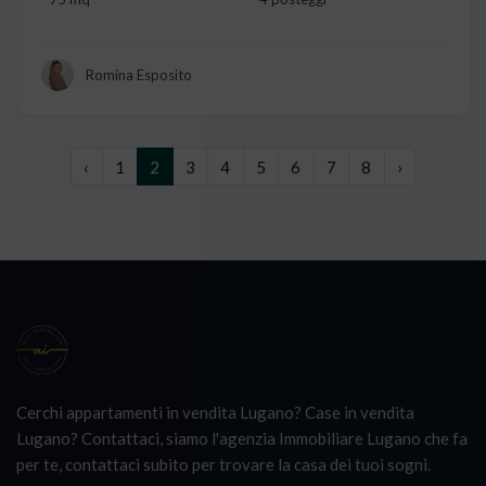
Romina Esposito
‹
1
2
3
4
5
6
7
8
›
Cerchi appartamenti in vendita Lugano? Case in vendita
Lugano? Contattaci, siamo l'agenzia Immobiliare Lugano che fa
per te, contattaci subito per trovare la casa dei tuoi sogni.