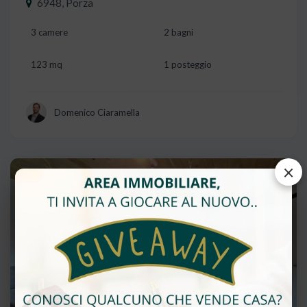
6948, Porza
3 camere
2 bagni
123 mq
1 posteggio
Domenico Ciaramella
×
Vendita