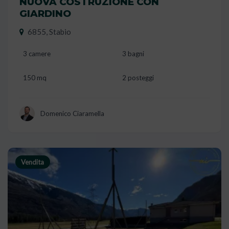
NUOVA COSTRUZIONE CON
GIARDINO
6855, Stabio
3 camere
3 bagni
150 mq
2 posteggi
Domenico Ciaramella
Vendita