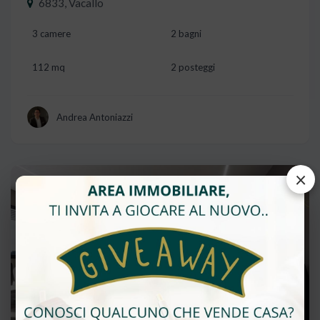
6833, Vacallo
3 camere
2 bagni
112 mq
2 posteggi
Andrea Antoniazzi
×
Vendita