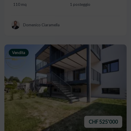
110 mq
1 posteggio
Domenico Ciaramella
Vendita
CHF 525'000