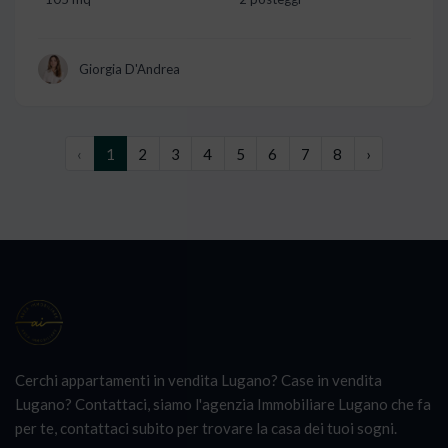
Giorgia D'Andrea
‹
1
2
3
4
5
6
7
8
›
Cerchi appartamenti in vendita Lugano? Case in vendita
Lugano? Contattaci, siamo l'agenzia Immobiliare Lugano che fa
per te, contattaci subito per trovare la casa dei tuoi sogni.