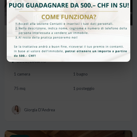
CHF 530'000
MODERNO APPARTAMENTO 2,5
LOCALI CON FINITURE DI PREGIO
6600, Locarno
1 camera
1 bagno
75 mq
1 posteggio
Giorgia D'Andrea