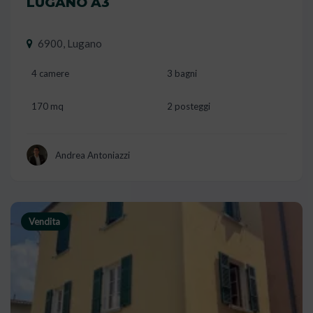
LUGANO A3
6900, Lugano
4 camere
3 bagni
170 mq
2 posteggi
Andrea Antoniazzi
Vendita