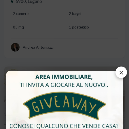
6900, Lugano
2 camere
2 bagni
85 mq
1 posteggio
Andrea Antoniazzi
×
Vendita