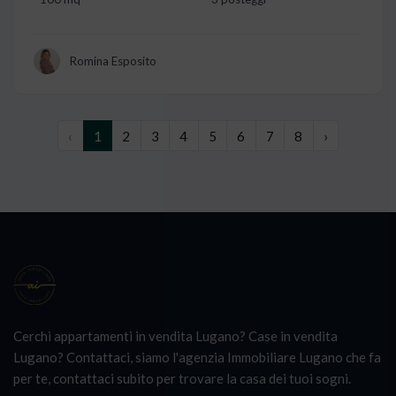
Romina Esposito
‹
1
2
3
4
5
6
7
8
›
Cerchi appartamenti in vendita Lugano? Case in vendita
Lugano? Contattaci, siamo l'agenzia Immobiliare Lugano che fa
per te, contattaci subito per trovare la casa dei tuoi sogni.