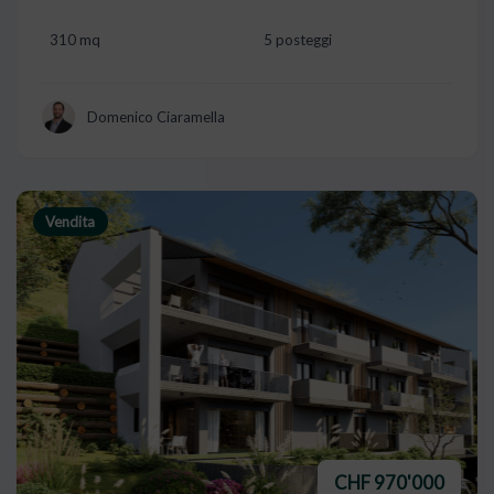
310 mq
5 posteggi
Domenico Ciaramella
Vendita
CHF 970'000