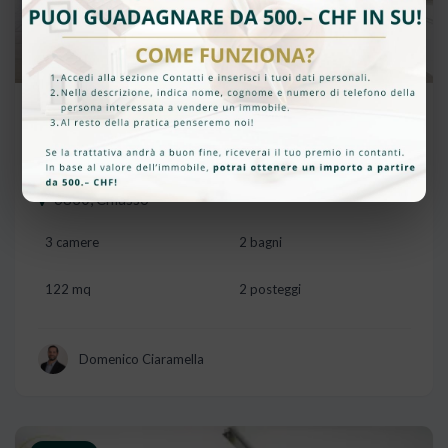
CHF 640'000
LUMINOSO ATTICO DI 5 LOCALI CON
GRANDE TERRAZZA A CHIASSO
6830, Chiasso
3 camere
2 bagni
122 mq
2 posteggi
Domenico Ciaramella