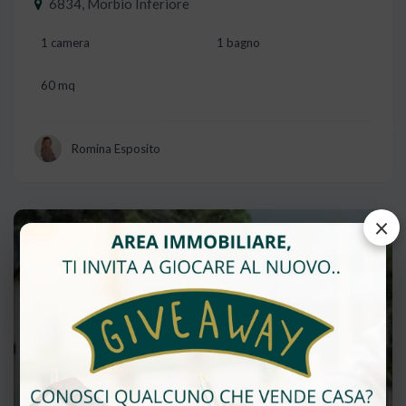
6834, Morbio Inferiore
1 camera
1 bagno
60 mq
Romina Esposito
×
Vendita