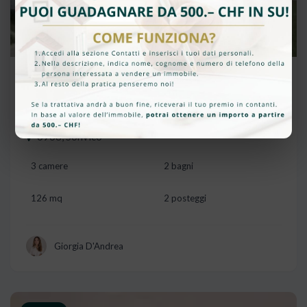
CHF 895'000
NUOVO 4.5 LOCALI DI ALTO
STANDING CON AMPIA TERRAZZA
6968, Sonvico
3 camere
2 bagni
126 mq
2 posteggi
Giorgia D'Andrea