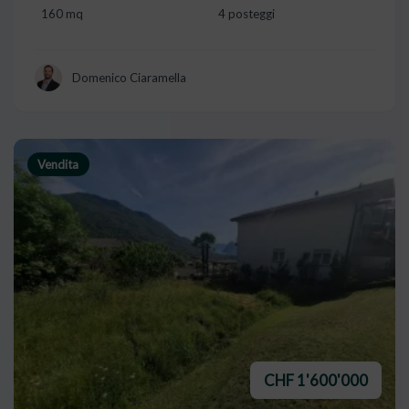
160 mq
4 posteggi
Domenico Ciaramella
Vendita
CHF 1'600'000