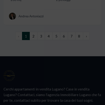
Andrea Antoniazzi
‹
1
2
3
4
5
6
7
8
›
Cerchi appartamenti in vendita Lugano? Case in vendita
Lugano? Contattaci, siamo l'agenzia Immobiliare Lugano che fa
per te, contattaci subito per trovare la casa dei tuoi sogni.